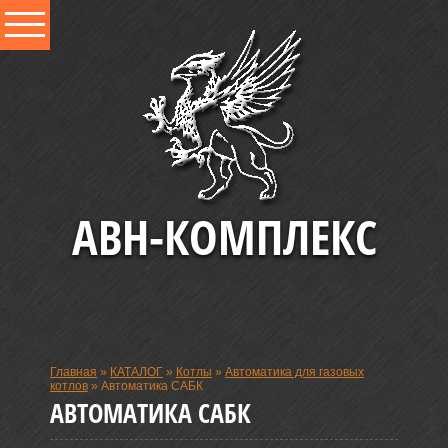
АВН-КОМПЛЕКС
Главная
»
КАТАЛОГ
»
Котлы
»
Автоматика для газовых
котлов
»
Автоматика САБК
АВТОМАТИКА САБК